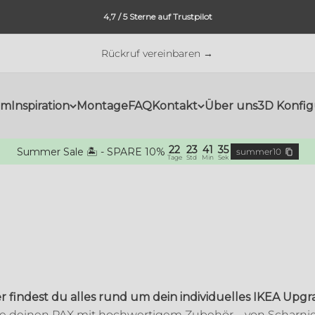
4,7 / 5 Sterne auf Trustpilot
Rückruf vereinbaren →
om
Inspiration
Montage
FAQ
Kontakt
Über uns
3D Konfig
22
23
41
35
Summer Sale 🏝️ - SPARE 10%
summer10
Tage
Std
Min
Sek
r findest du alles rund um dein individuelles IKEA Upg
e deinen PAX mit hochwertigem Zubehör – von Scharni