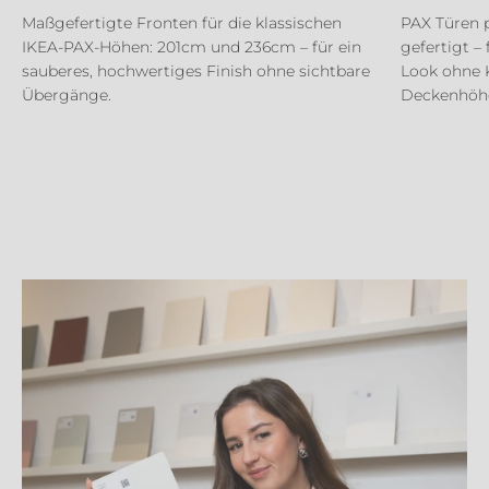
Maßgefertigte Fronten für die klassischen
PAX Türen 
IKEA-PAX-Höhen: 201cm und 236cm – für ein
gefertigt –
sauberes, hochwertiges Finish ohne sichtbare
Look ohne 
Übergänge.
Deckenhöh
Your personalized offer in just a few steps
Plan directly in 3D