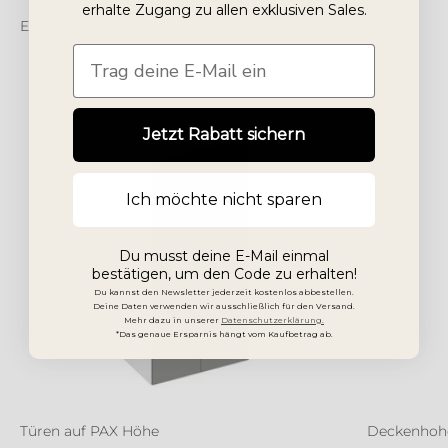
erhalte Zugang zu allen exklusiven Sales.
Email Adresse
Jetzt Rabatt sichern
Ich möchte nicht sparen
Du musst deine E-Mail einmal
bestätigen, um den Code zu erhalten!
Du kannst den Newsletter jederzeit kostenlos abbestellen.
Deine Daten verwenden wir ausschließlich für den Versand.
Mehr dazu in unserer
Datenschutzerklärung.
*Das genaue Ersparnis hängt vom Kaufbetrag ab.
Türen auf PAX Höhe
Deckenhoh