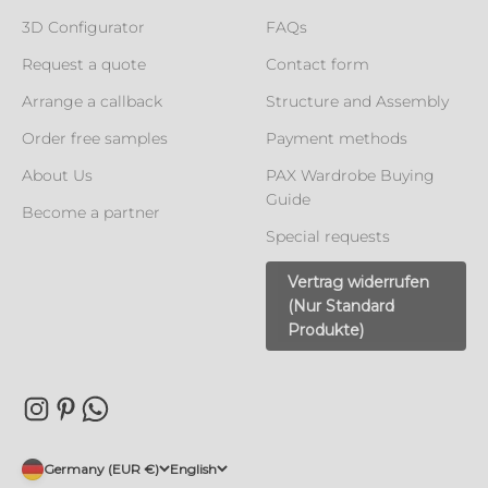
3D Configurator
FAQs
Request a quote
Contact form
Arrange a callback
Structure and Assembly
Order free samples
Payment methods
About Us
PAX Wardrobe Buying
Guide
Become a partner
Special requests
Vertrag widerrufen
(Nur Standard
Produkte)
Germany (EUR €)
English