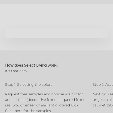
Play video
Erfahrung echter Kunden.
How does Select Living work?
Step 1: Selecting the colors
Step 2: Ass
Request free samples and choose your color
Next, you a
and surface (decorative front, lacquered front,
project; th
real wood veneer or elegant grooved look).
cabinet (50
Click here for the samples.