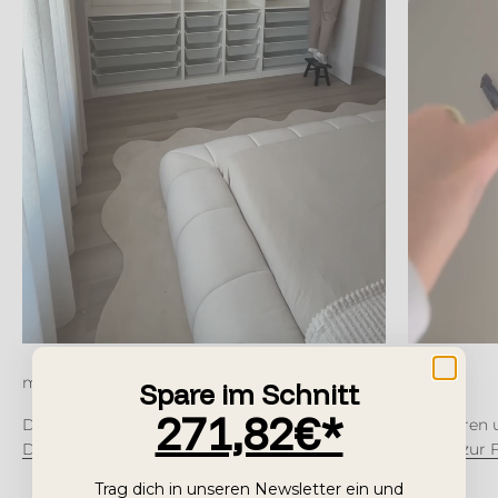
mi.interieur
maddy
Spare im Schnitt
271,82€*
Deckenhohe PAX Türen in Angora
PAX Türen 
Direkt zur Farbe
Direkt zur 
Trag dich in unseren Newsletter ein und