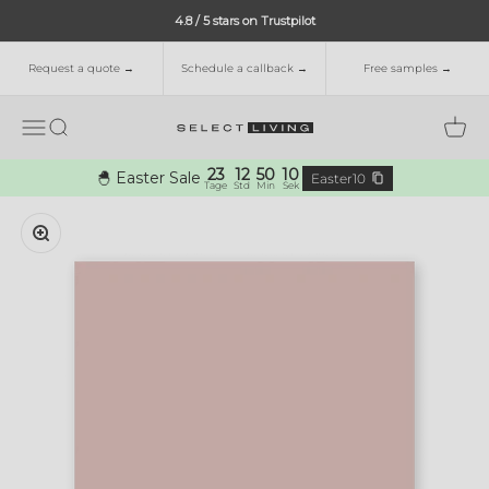
Skip to content
4.8 / 5 stars on Trustpilot
Request a quote →
Schedule a callback →
Free samples →
Menu
Search
Cart
Select Living
23
12
50
9
🐣 Easter Sale
Easter10
Tage
Std
Min
Sek
Zoom